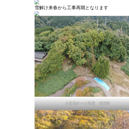
雪解け来春から工事再開となります
小見地すべり現場 伐採前