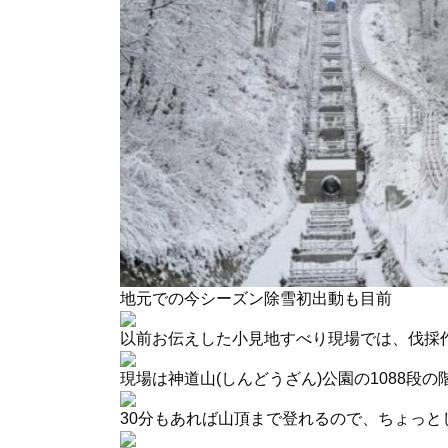
地元での今シーズン除雪初出動も目前
以前お伝えした小見地すべり現場
では、伐採
現場は神道山(しんどうざん)公園の1088段
30分もあれば山頂まで登れるので、ちょっと