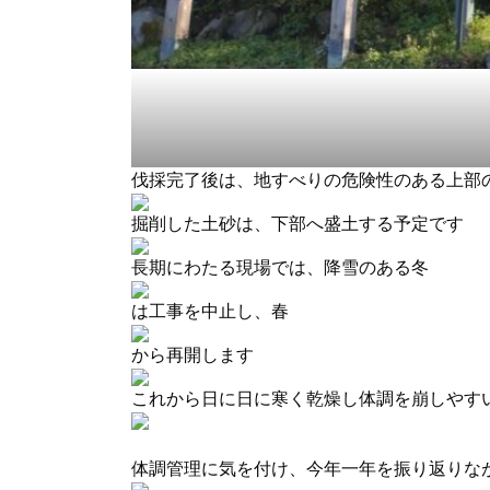
伐採完了後は、地すべりの危険性のある上部
掘削した土砂は、下部へ盛土する予定です
長期にわたる現場では、降雪のある冬
は工事を中止し、春
から再開します
これから日に日に寒く乾燥し体調を崩しやす
体調管理に気を付け、今年一年を振り返りな