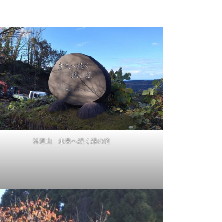
神道山 未来へ続く緑の道