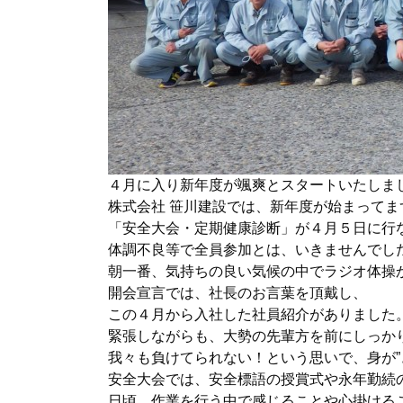
４月に入り新年度が颯爽とスタートいたしま
株式会社 笹川建設では、新年度が始まってま
「安全大会・定期健康診断」が４月５日に行
体調不良等で全員参加とは、いきませんでし
朝一番、気持ちの良い気候の中でラジオ体操
開会宣言では、社長のお言葉を頂戴し、
この４月から入社した社員紹介がありました
緊張しながらも、大勢の先輩方を前にしっか
我々も負けてられない！という思いで、身が”
安全大会では、安全標語の授賞式や永年勤続
日頃、作業を行う中で感じることや心掛ける