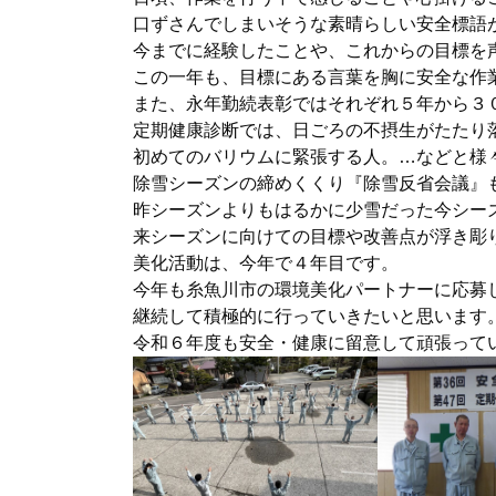
口ずさんでしまいそうな素晴らしい安全標語
今までに経験したことや、これからの目標を
この一年も、目標にある言葉を胸に安全な作
また、永年勤続表彰ではそれぞれ５年から３
定期健康診断では、日ごろの不摂生がたたり
初めてのバリウムに緊張する人。…などと様
除雪シーズンの締めくくり『除雪反省会議』
昨シーズンよりもはるかに少雪だった今シー
来シーズンに向けての目標や改善点が浮き彫
美化活動は、今年で４年目です。
今年も糸魚川市の環境美化パートナーに応募
継続して積極的に行っていきたいと思います
令和６年度も安全・健康に留意して頑張って