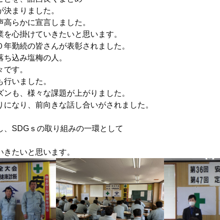
が決まりました。
声高らかに宣言しました。
業を心掛けていきたいと思います。
０年勤続の皆さんが表彰されました。
落ち込み塩梅の人。
々です。
も行いました。
ズンも、様々な課題が上がりました。
りになり、前向きな話し合いがされました。
し、SDGｓの取り組みの一環として
。
いきたいと思います。