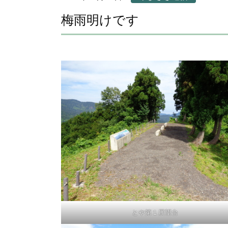
梅雨明けです
とや第１展望台